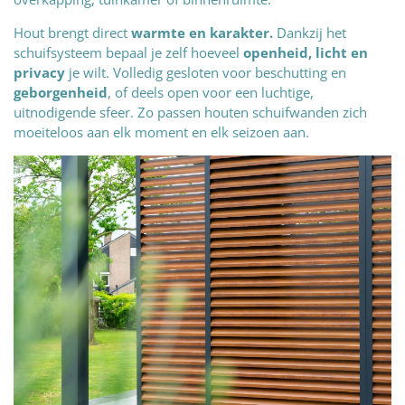
Hout brengt direct
warmte en karakter.
Dankzij het
schuifsysteem bepaal je zelf hoeveel
openheid, licht en
privacy
je wilt. Volledig gesloten voor beschutting en
geborgenheid
, of deels open voor een luchtige,
uitnodigende sfeer. Zo passen houten schuifwanden zich
moeiteloos aan elk moment en elk seizoen aan.