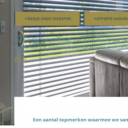
BEKIJK ONZE DIENSTEN
OFFERTE AANVR
Vakkundige vakmanschap met meer dan 40 jaar bek
van zonwering, screens, buitenjaloezieën, insecten
Pro
fteam
Een aantal topmerken waarmee we s