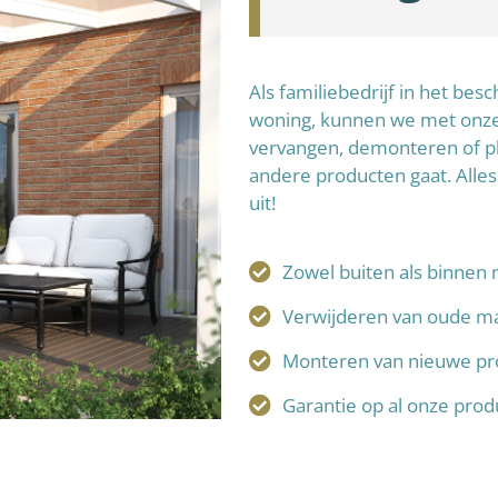
Als familiebedrijf in het be
woning, kunnen we met onze 
vervangen, demonteren of p
andere producten gaat. Alles
uit!
Zowel buiten als binnen 
Verwijderen van oude ma
Monteren van nieuwe pr
Garantie op al onze pro