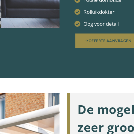
Rolluikdokter
Oog voor detail
OFFERTE AANVRAGEN
De mogel
zeer groo