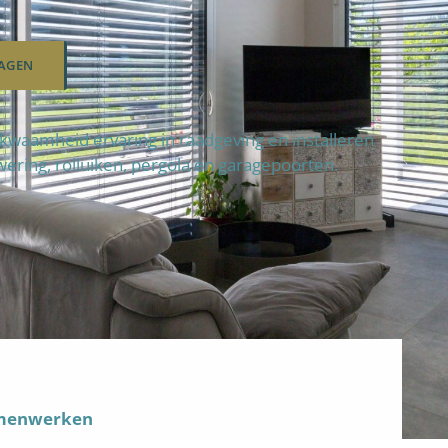
AGEN
waamheid ervaring in raadgeving en installeren
wering, rolluiken, pergola en garagepoorten.
amenwerken