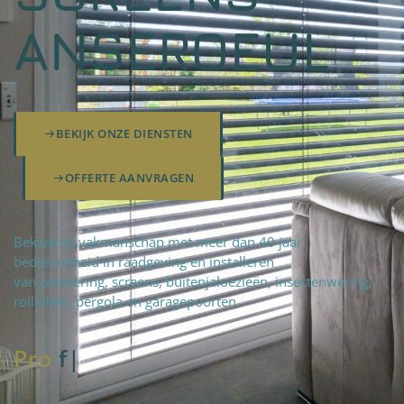
ANSEROEUL
BEKIJK ONZE DIENSTEN
OFFERTE AANVRAGEN
Bekwame vakmanschap met meer dan 40 jaar
bedrevenheid in raadgeving en installeren
van zonwering, screens, buitenjaloezieën, insectenwering,
rolluiken, pergola en garagepoorten.
Pro
fteam
|