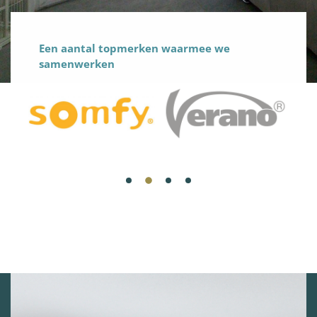
Een aantal topmerken waarmee we
samenwerken