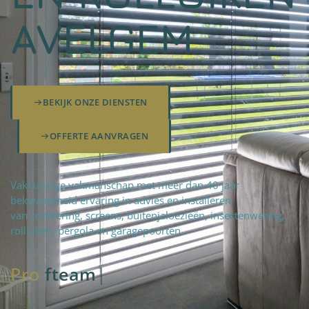
AVELGEM
BEKIJK ONZE DIENSTEN
OFFERTE AANVRAGEN
Vakkundige vakmanschap met meer dan 40 jaar
bekwaamheid ervaring in advies en installeren
van zonwering, screens, buitenjaloezieën, insectenwering,
rolluiken, pergola en garagepoorten.
Pro
fteam