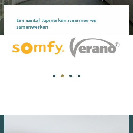
Een aantal topmerken waarmee we
samenwerken