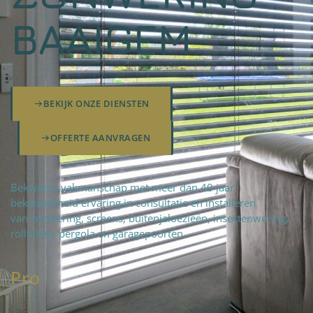
BAAIGEM
BEKIJK ONZE DIENSTEN
OFFERTE AANVRAGEN
Bekwame vakmanschap met meer dan 40 jaar
bekwaamheid ervaring in consultatie en installeren
van zonwering, screens, buitenjaloezieën, insectenwering,
rolluiken, pergola en garagepoorten.
Pro
fteam
|