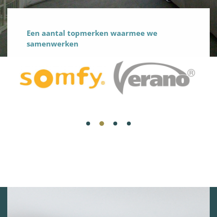
Een aantal topmerken waarmee we
samenwerken