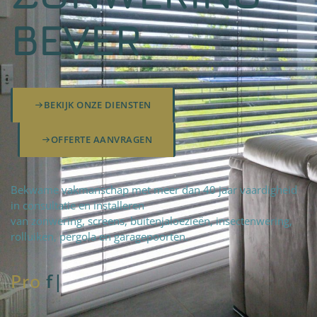
BEVER
BEKIJK ONZE DIENSTEN
OFFERTE AANVRAGEN
Bekwame vakmanschap met meer dan 40 jaar vaardigheid
in consultatie en installeren
van zonwering, screens, buitenjaloezieën, insectenwering,
rolluiken, pergola en garagepoorten.
Pro
fteam
|