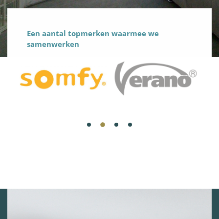
Een aantal topmerken waarmee we
samenwerken