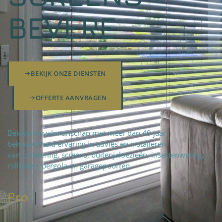
BEVERE
BEKIJK ONZE DIENSTEN
OFFERTE AANVRAGEN
Bekwame vakmanschap met meer dan 40 jaar
bekwaamheid ervaring in advies en installeren
van zonwering, screens, buitenjaloezieën, insectenwering,
rolluiken, pergola en garagepoorten.
Pro
fteam
|