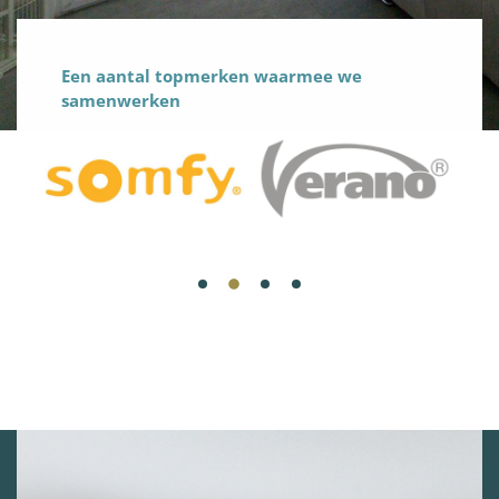
Een aantal topmerken waarmee we
samenwerken