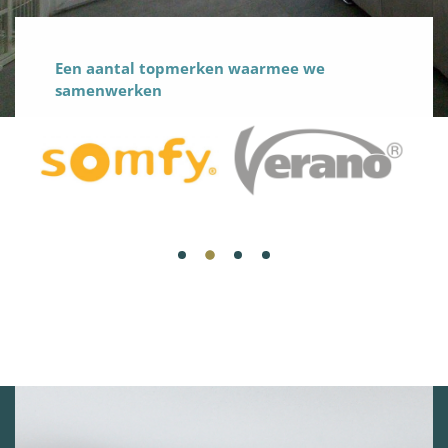
Een aantal topmerken waarmee we
samenwerken