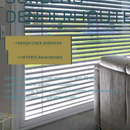
DENDERHOUT
BEKIJK ONZE DIENSTEN
OFFERTE AANVRAGEN
Bekwame vakmanschap met meer dan 40 jaar
bedrevenheid in advies en installeren
van zonwering, screens, buitenjaloezieën, insectenwering,
rolluiken, pergola en garagepoorten.
Pro
fteam
|