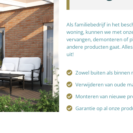
Als familiebedrijf in het be
woning, kunnen we met onze 
vervangen, demonteren of p
andere producten gaat. Alles
uit!
Zowel buiten als binnen 
Verwijderen van oude ma
Monteren van nieuwe pr
Garantie op al onze pro