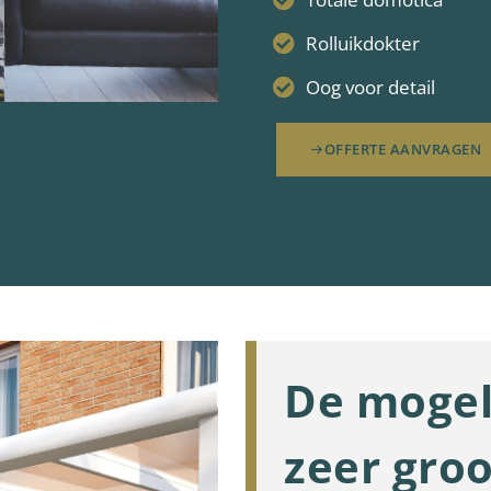
Rolluikdokter
Oog voor detail
OFFERTE AANVRAGEN
De mogel
zeer groo