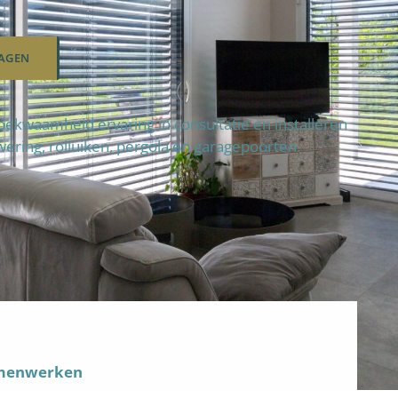
AGEN
ekwaamheid ervaring in consultatie en installeren
wering, rolluiken, pergola en garagepoorten.
amenwerken