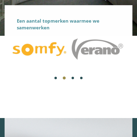
Een aantal topmerken waarmee we
samenwerken