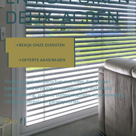
DEUX-ACREN
BEKIJK ONZE DIENSTEN
OFFERTE AANVRAGEN
Professioneel vakmanschap met meer dan 40 jaar
bekwaamheid ervaring in raadgeving en installeren
van zonwering, screens, buitenjaloezieën, insectenwering,
rolluiken, pergola en garagepoorten.
Pro
fteam
|