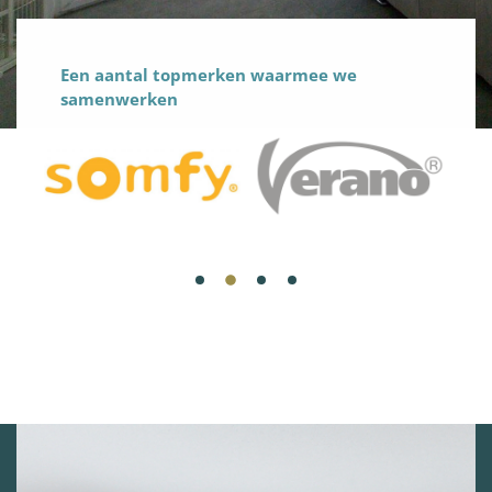
Een aantal topmerken waarmee we
samenwerken