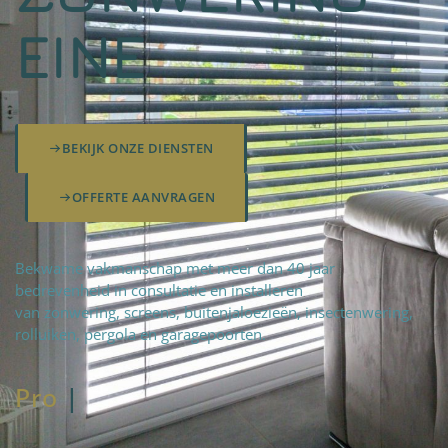
EINE
BEKIJK ONZE DIENSTEN
OFFERTE AANVRAGEN
Bekwame vakmanschap met meer dan 40 jaar
bedrevenheid in consultatie en installeren
van zonwering, screens, buitenjaloezieën, insectenwering,
rolluiken, pergola en garagepoorten.
Pro
fteam
|