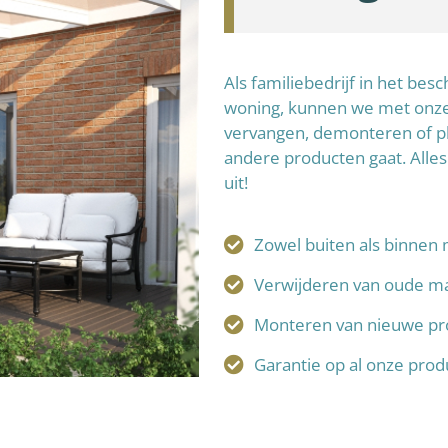
Als familiebedrijf in het be
woning, kunnen we met onze 
vervangen, demonteren of p
andere producten gaat. Alles
uit!
Zowel buiten als binnen 
Verwijderen van oude ma
Monteren van nieuwe pr
Garantie op al onze pro