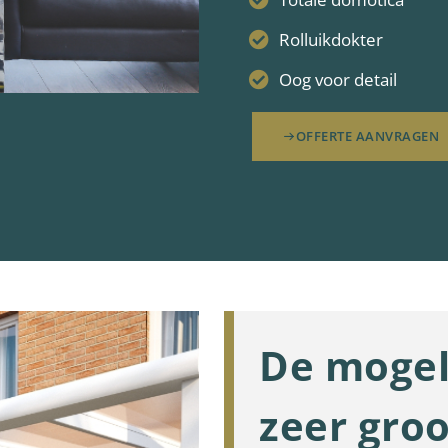
Rolluikdokter
Oog voor detail
OFFERTE AANVRAGEN
De mogel
zeer groo