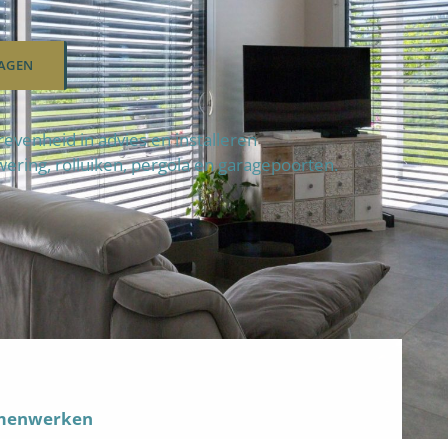
AGEN
enheid in advies en installeren
wering, rolluiken, pergola en garagepoorten.
amenwerken