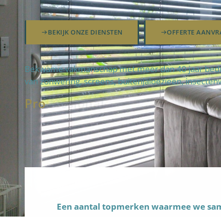
BEKIJK ONZE DIENSTEN
OFFERTE AANVR
Bekwame vakmanschap met meer dan 40 jaar bedrev
van zonwering, screens, buitenjaloezieën, insecten
Pro
fteam
|
Een aantal topmerken waarmee we s