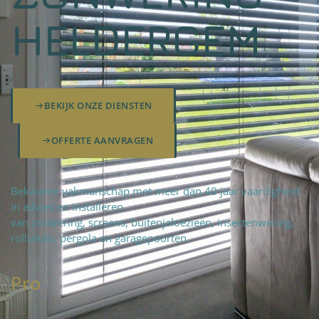
HELDERGEM
BEKIJK ONZE DIENSTEN
OFFERTE AANVRAGEN
Bekwame vakmanschap met meer dan 40 jaar vaardigheid
in advies en installeren
van zonwering, screens, buitenjaloezieën, insectenwering,
rolluiken, pergola en garagepoorten.
Pro
fteam
|