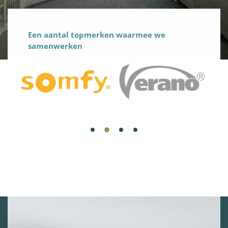
Een aantal topmerken waarmee we
samenwerken