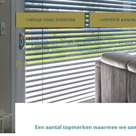
BEKIJK ONZE DIENSTEN
OFFERTE AANVR
Professioneel vakmanschap met meer dan 40 jaar va
van zonwering, screens, buitenjaloezieën, insecten
Pro
fteam
Een aantal topmerken waarmee we s