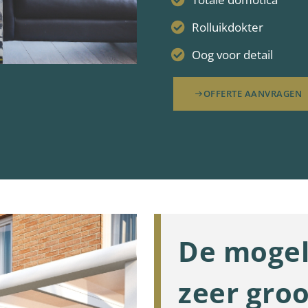
Rolluikdokter
Oog voor detail
OFFERTE AANVRAGEN
De mogel
zeer groo