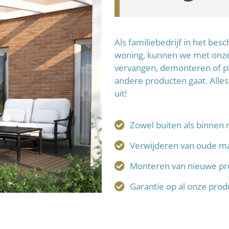
Als familiebedrijf in het be
woning, kunnen we met onze 
vervangen, demonteren of p
andere producten gaat. Alles
uit!
Zowel buiten als binnen 
Verwijderen van oude ma
Monteren van nieuwe pr
Garantie op al onze pro