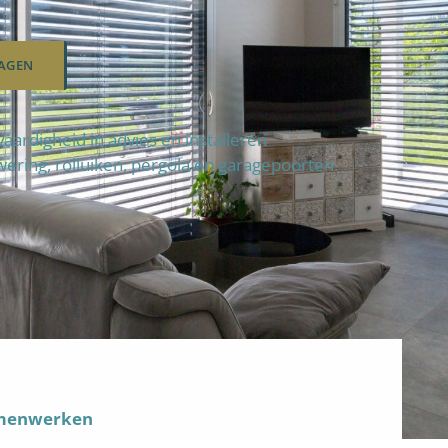
AGEN
ardigheid in advies en installeren
wering, rolluiken, pergola en garagepoorten.
amenwerken