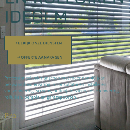
IDEGEM
BEKIJK ONZE DIENSTEN
OFFERTE AANVRAGEN
Professioneel vakmanschap met meer dan 40 jaar
bekwaamheid ervaring in consultatie en installeren
van zonwering, screens, buitenjaloezieën, insectenwering,
rolluiken, pergola en garagepoorten.
Pro
fteam
|