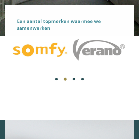
Een aantal topmerken waarmee we
samenwerken