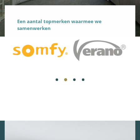
Een aantal topmerken waarmee we
samenwerken