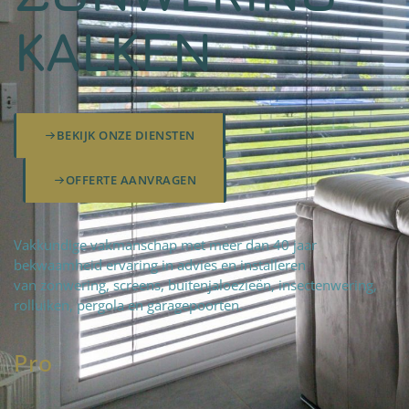
KALKEN
BEKIJK ONZE DIENSTEN
OFFERTE AANVRAGEN
Vakkundige vakmanschap met meer dan 40 jaar
bekwaamheid ervaring in advies en installeren
van zonwering, screens, buitenjaloezieën, insectenwering,
rolluiken, pergola en garagepoorten.
Pro
fteam
|