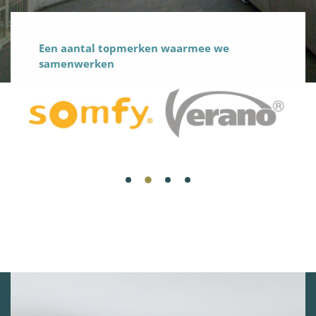
Een aantal topmerken waarmee we
samenwerken