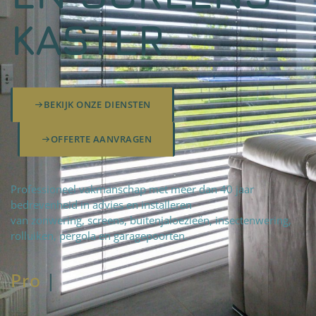
KASTER
BEKIJK ONZE DIENSTEN
OFFERTE AANVRAGEN
Professioneel vakmanschap met meer dan 40 jaar
bedrevenheid in advies en installeren
van zonwering, screens, buitenjaloezieën, insectenwering,
rolluiken, pergola en garagepoorten.
Pro
fteam
|