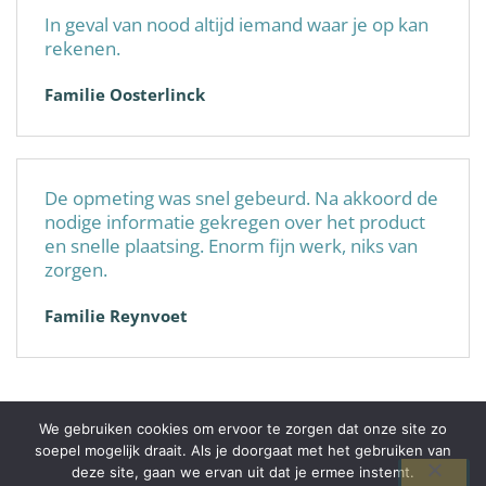
In geval van nood altijd iemand waar je op kan
rekenen.
Familie Oosterlinck
De opmeting was snel gebeurd. Na akkoord de
nodige informatie gekregen over het product
en snelle plaatsing. Enorm fijn werk, niks van
zorgen.
Familie Reynvoet
We gebruiken cookies om ervoor te zorgen dat onze site zo
soepel mogelijk draait. Als je doorgaat met het gebruiken van
© 2026 Alplast-Pro+
deze site, gaan we ervan uit dat je ermee instemt.
BE0738252944