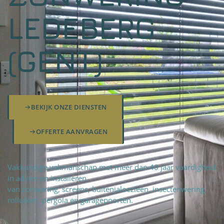
LEDEBERG
(GENT)
BEKIJK ONZE DIENSTEN
OFFERTE AANVRAGEN
Vakkundige vakmanschap met meer dan 40 jaar vaardigheid
in advies en installeren
van zonwering, screens, buitenjaloezieën, insectenwering,
rolluiken, pergola en garagepoorten.