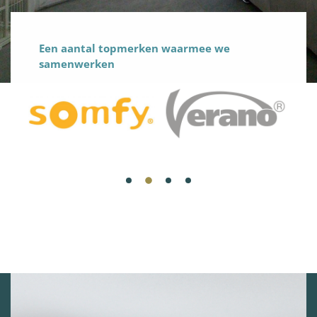
Een aantal topmerken waarmee we
samenwerken