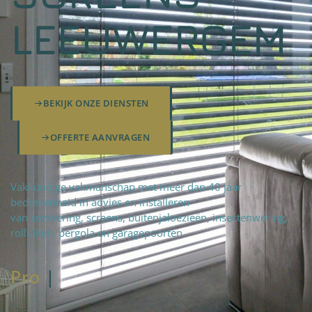
LEEUWERGEM
BEKIJK ONZE DIENSTEN
OFFERTE AANVRAGEN
Vakkundige vakmanschap met meer dan 40 jaar
bedrevenheid in advies en installeren
van zonwering, screens, buitenjaloezieën, insectenwering,
rolluiken, pergola en garagepoorten.
Pro
fteam
|