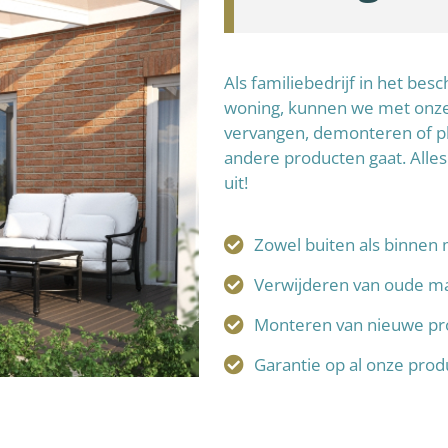
Als familiebedrijf in het be
woning, kunnen we met onze 
vervangen, demonteren of p
andere producten gaat. Alles
uit!
Zowel buiten als binnen 
Verwijderen van oude ma
Monteren van nieuwe pr
Garantie op al onze pro