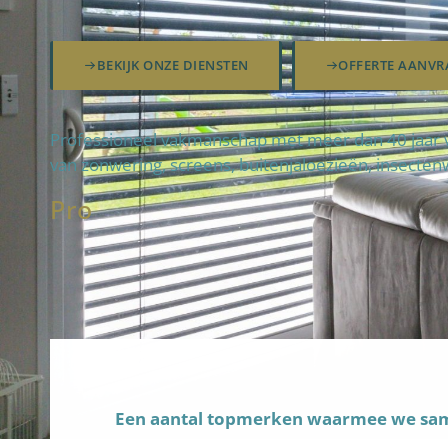
BEKIJK ONZE DIENSTEN
OFFERTE AANVR
Professioneel vakmanschap met meer dan 40 jaar va
van zonwering, screens, buitenjaloezieën, insecten
Pro
Een aantal topmerken waarmee we s