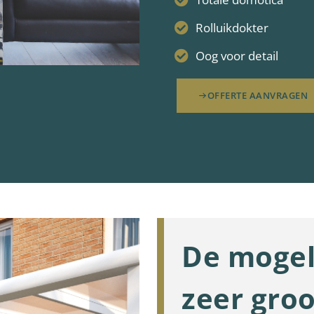
Rolluikdokter
Oog voor detail
OFFERTE AANVRAGEN
De mogel
zeer groo