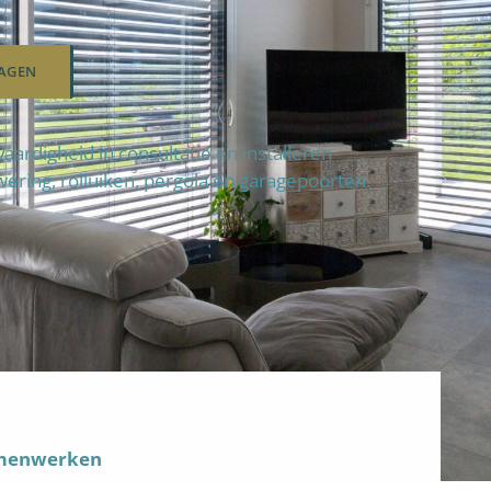
AGEN
ardigheid in consultatie en installeren
wering, rolluiken, pergola en garagepoorten.
amenwerken