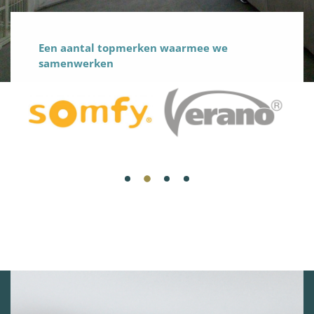
Een aantal topmerken waarmee we
samenwerken