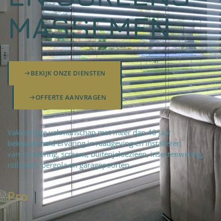
MASSEMEN
BEKIJK ONZE DIENSTEN
OFFERTE AANVRAGEN
Vakkundige vakmanschap met meer dan 40 jaar
bekwaamheid ervaring in raadgeving en installeren
van zonwering, screens, buitenjaloezieën, insectenwering,
rolluiken, pergola en garagepoorten.
Pro
fteam
|