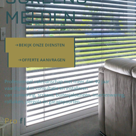
MELDEN
BEKIJK ONZE DIENSTEN
OFFERTE AANVRAGEN
Professioneel vakmanschap met meer dan 40 jaar
vaardigheid in consultatie en installeren
van zonwering, screens, buitenjaloezieën, insectenwering,
rolluiken, pergola en garagepoorten.
Pro
fteam
|