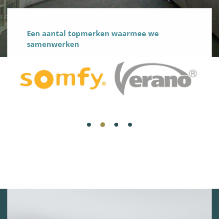
Een aantal topmerken waarmee we
samenwerken