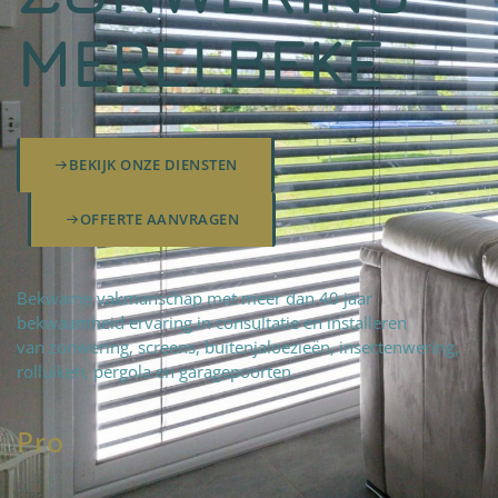
MERELBEKE
BEKIJK ONZE DIENSTEN
OFFERTE AANVRAGEN
Bekwame vakmanschap met meer dan 40 jaar
bekwaamheid ervaring in consultatie en installeren
van zonwering, screens, buitenjaloezieën, insectenwering,
rolluiken, pergola en garagepoorten.
Pro
fteam
|