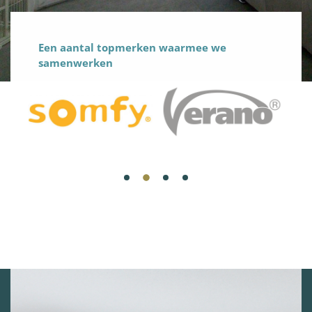
Een aantal topmerken waarmee we
samenwerken