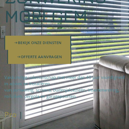
MOREGEM
BEKIJK ONZE DIENSTEN
OFFERTE AANVRAGEN
Vakkundige vakmanschap met meer dan 40 jaar vaardigheid
in advies en installeren
van zonwering, screens, buitenjaloezieën, insectenwering,
rolluiken, pergola en garagepoorten.
Pro
fteam
|