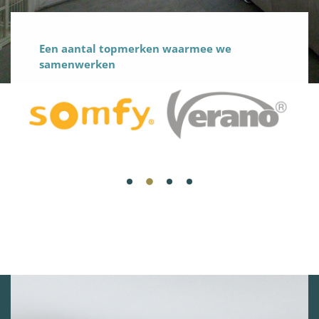
Een aantal topmerken waarmee we
samenwerken