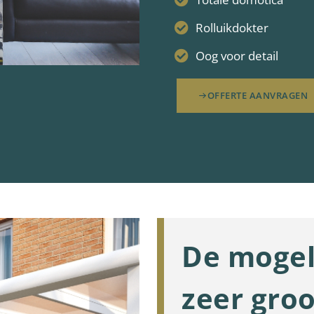
Rolluikdokter
Oog voor detail
OFFERTE AANVRAGEN
De mogel
zeer groo