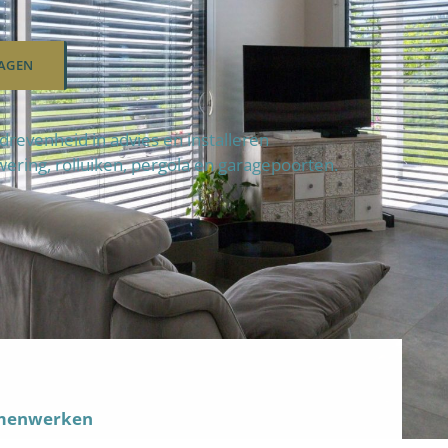
AGEN
evenheid in advies en installeren
wering, rolluiken, pergola en garagepoorten.
amenwerken