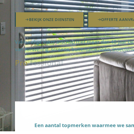
BEKIJK ONZE DIENSTEN
OFFERTE AANVR
Vakkundige vakmanschap met meer dan 40 jaar bedr
van zonwering, screens, buitenjaloezieën, insecten
Pro
fteam
Een aantal topmerken waarmee we s