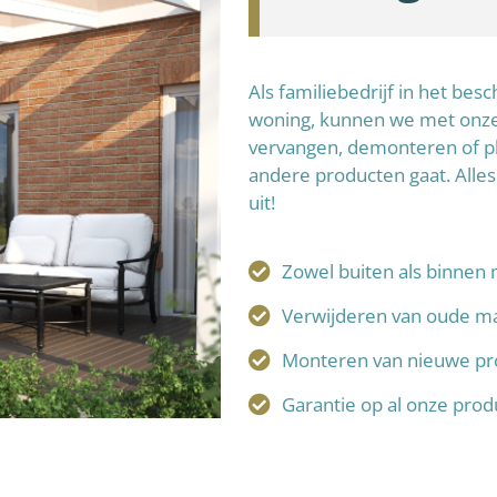
Als familiebedrijf in het be
woning, kunnen we met onze 
vervangen, demonteren of p
andere producten gaat. Alles
uit!
Zowel buiten als binnen 
Verwijderen van oude ma
Monteren van nieuwe pr
Garantie op al onze pro