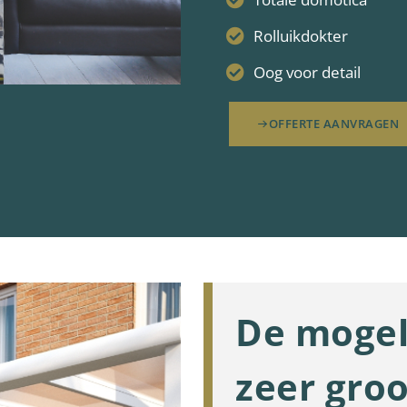
Rolluikdokter
Oog voor detail
OFFERTE AANVRAGEN
De mogel
zeer groo