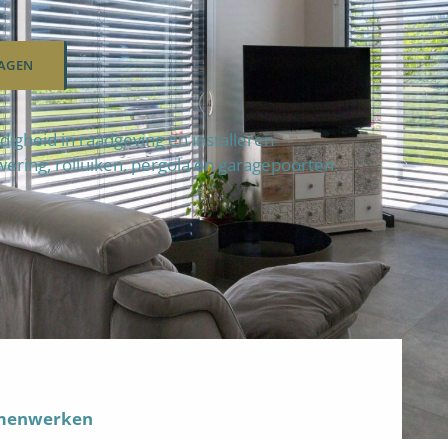
AGEN
gheid in raadgeving en installeren
wering, rolluiken, pergola en garagepoorten.
amenwerken