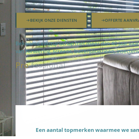
BEKIJK ONZE DIENSTEN
OFFERTE AANVR
Bekwame vakmanschap met meer dan 40 jaar vaardi
van zonwering, screens, buitenjaloezieën, insecten
Pro
fteam
Een aantal topmerken waarmee we s