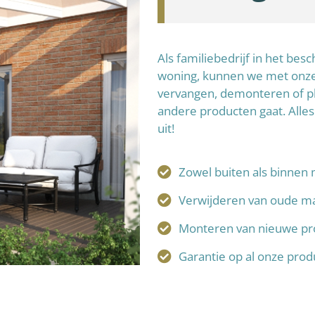
Als familiebedrijf in het be
woning, kunnen we met onze 
vervangen, demonteren of p
andere producten gaat. Alles
uit!
Zowel buiten als binnen 
Verwijderen van oude ma
Monteren van nieuwe pr
Garantie op al onze pro