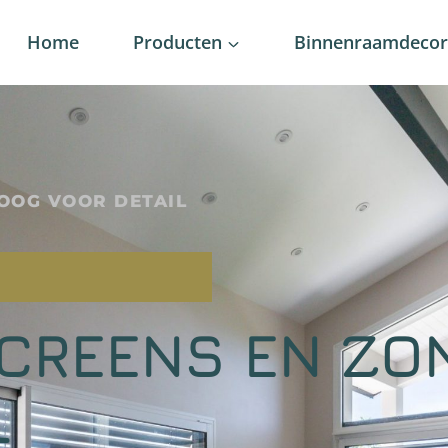
Home
Producten
Binnenraamdecora
OOG VOOR DETAIL
SCREENS EN ZO
L