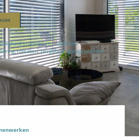
AGEN
igheid in advies en installeren
wering, rolluiken, pergola en garagepoorten.
amenwerken