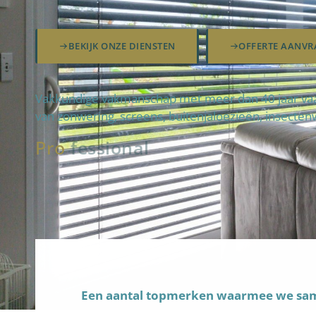
BEKIJK ONZE DIENSTEN
OFFERTE AANVR
Vakkundige vakmanschap met meer dan 40 jaar vaard
van zonwering, screens, buitenjaloezieën, insecten
Pro
fteam
|
Een aantal topmerken waarmee we s