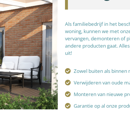
Als familiebedrijf in het be
woning, kunnen we met onze 
vervangen, demonteren of p
andere producten gaat. Alles
uit!
Zowel buiten als binnen 
Verwijderen van oude ma
Monteren van nieuwe pr
Garantie op al onze pro