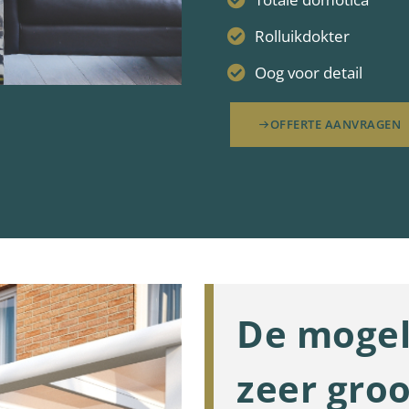
Rolluikdokter
Oog voor detail
OFFERTE AANVRAGEN
De mogel
zeer groo