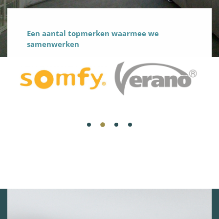
Een aantal topmerken waarmee we
samenwerken