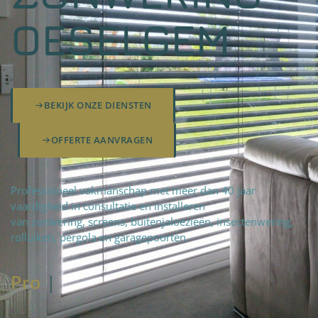
OESELGEM
BEKIJK ONZE DIENSTEN
OFFERTE AANVRAGEN
Professioneel vakmanschap met meer dan 40 jaar
vaardigheid in consultatie en installeren
van zonwering, screens, buitenjaloezieën, insectenwering,
rolluiken, pergola en garagepoorten.
Pro
fteam
|