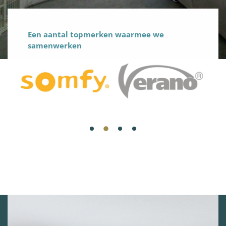
Een aantal topmerken waarmee we
samenwerken