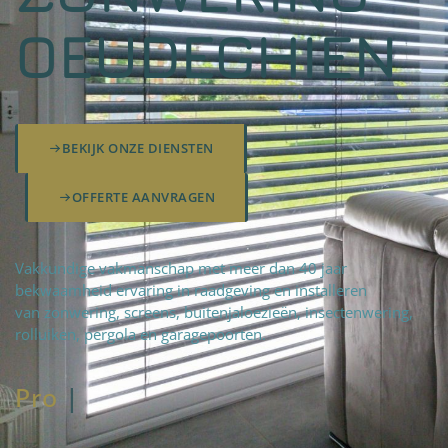
OEUDEGHIEN
BEKIJK ONZE DIENSTEN
OFFERTE AANVRAGEN
Vakkundige vakmanschap met meer dan 40 jaar
bekwaamheid ervaring in raadgeving en installeren
van zonwering, screens, buitenjaloezieën, insectenwering,
rolluiken, pergola en garagepoorten.
Pro
fteam
|