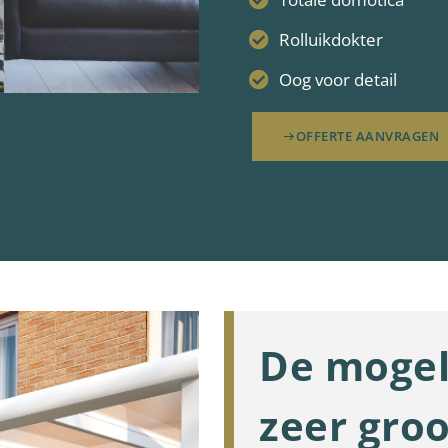
Rolluikdokter
Oog voor detail
OFFERTE AANVRAGEN
De mogel
zeer groo