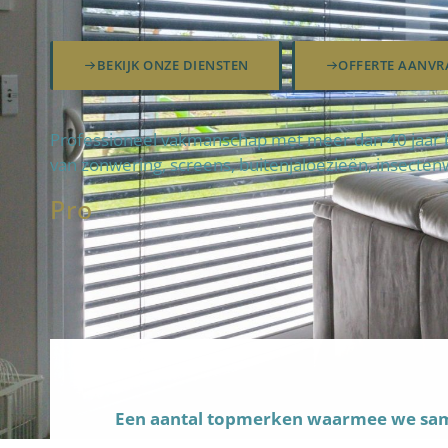
BEKIJK ONZE DIENSTEN
OFFERTE AANVR
Professioneel vakmanschap met meer dan 40 jaar b
van zonwering, screens, buitenjaloezieën, insecten
Pro
fteam
Een aantal topmerken waarmee we s