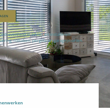
AGEN
edrevenheid in advies en installeren
wering, rolluiken, pergola en garagepoorten.
amenwerken