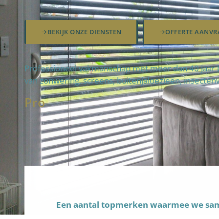
BEKIJK ONZE DIENSTEN
OFFERTE AANVR
Professioneel vakmanschap met meer dan 40 jaar b
van zonwering, screens, buitenjaloezieën, insecten
Pro
Een aantal topmerken waarmee we s