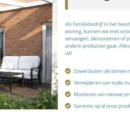
Als familiebedrijf in het be
woning, kunnen we met onze 
vervangen, demonteren of p
andere producten gaat. Alles
uit!
Zowel buiten als binnen 
Verwijderen van oude ma
Monteren van nieuwe pr
Garantie op al onze pro