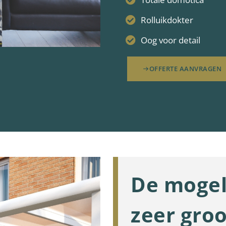
Rolluikdokter
Oog voor detail
OFFERTE AANVRAGEN
De mogel
zeer groo