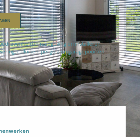
AGEN
edrevenheid in raadgeving en installeren
wering, rolluiken, pergola en garagepoorten.
amenwerken