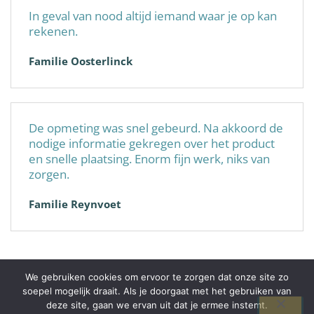
In geval van nood altijd iemand waar je op kan
rekenen.
Familie Oosterlinck
De opmeting was snel gebeurd. Na akkoord de
nodige informatie gekregen over het product
en snelle plaatsing. Enorm fijn werk, niks van
zorgen.
Familie Reynvoet
We gebruiken cookies om ervoor te zorgen dat onze site zo
soepel mogelijk draait. Als je doorgaat met het gebruiken van
© 2026 Alplast-Pro+
deze site, gaan we ervan uit dat je ermee instemt.
BE0738252944