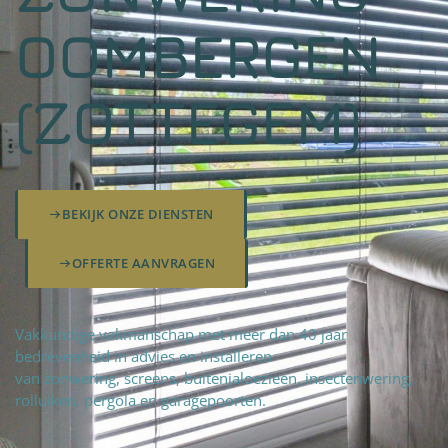
OOMBERGEN
(ZOTTEGEM)
BEKIJK ONZE DIENSTEN
OFFERTE AANVRAGEN
Vakkundige vakmanschap met meer dan 40 jaar
bedrevenheid in advies en installeren
van zonwering, screens, buitenjaloezieën, insectenwering,
rolluiken, pergola en garagepoorten.