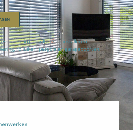
AGEN
enheid in consultatie en installeren
wering, rolluiken, pergola en garagepoorten.
amenwerken