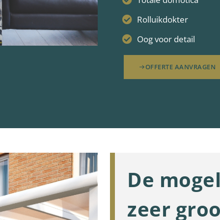
Rolluikdokter
Oog voor detail
OFFERTE AANVRAGEN
De mogel
zeer groo