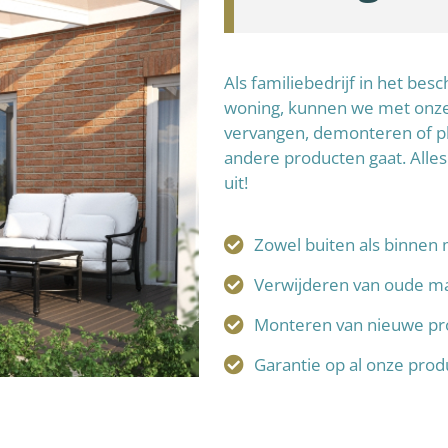
Als familiebedrijf in het be
woning, kunnen we met onze 
vervangen, demonteren of p
andere producten gaat. Alles
uit!
Zowel buiten als binnen 
Verwijderen van oude ma
Monteren van nieuwe pr
Garantie op al onze pro