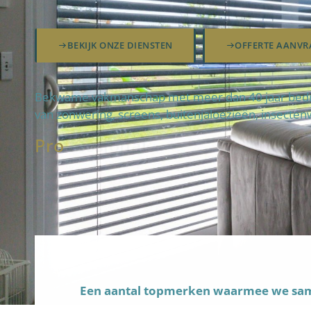
BEKIJK ONZE DIENSTEN
OFFERTE AANVR
Bekwame vakmanschap met meer dan 40 jaar bedrev
van zonwering, screens, buitenjaloezieën, insecten
Pro
fteam
Een aantal topmerken waarmee we s