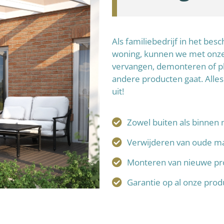
Als familiebedrijf in het be
woning, kunnen we met onze 
vervangen, demonteren of p
andere producten gaat. Alles
uit!
Zowel buiten als binnen 
Verwijderen van oude ma
Monteren van nieuwe pr
Garantie op al onze pro