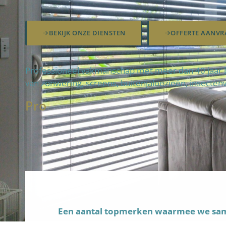
BEKIJK ONZE DIENSTEN
OFFERTE AANVR
Professioneel vakmanschap met meer dan 40 jaar be
van zonwering, screens, buitenjaloezieën, insecten
Pro
fteam
Een aantal topmerken waarmee we s