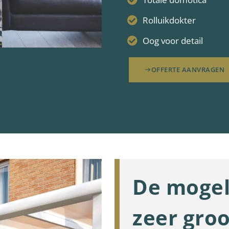
Rolluikdokter
Oog voor detail
OFFERTE AANVRAGEN
De mogel
zeer groo