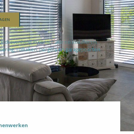
AGEN
drevenheid in consultatie en installeren
wering, rolluiken, pergola en garagepoorten.
amenwerken