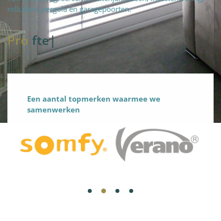
rolluiken, pergola en garagepoorten.
Pro
fteam
|
Een aantal topmerken waarmee we
samenwerken