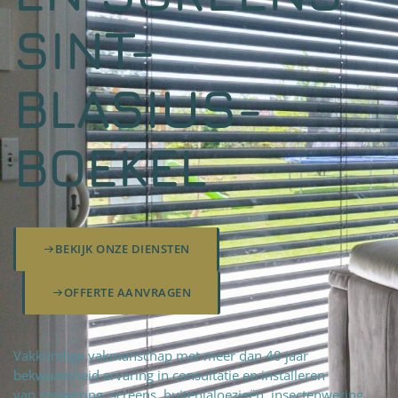
SINT-
BLASIUS-
BOEKEL
BEKIJK ONZE DIENSTEN
OFFERTE AANVRAGEN
Vakkundige vakmanschap met meer dan 40 jaar
bekwaamheid ervaring in consultatie en installeren
van zonwering, screens, buitenjaloezieën, insectenwering,