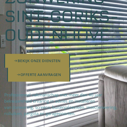
SINT-GORIKS-
OUDENHOVE
BEKIJK ONZE DIENSTEN
OFFERTE AANVRAGEN
Professioneel vakmanschap met meer dan 40 jaar
bekwaamheid ervaring in advies en installeren
van zonwering, screens, buitenjaloezieën, insectenwering,
rolluiken, pergola en garagepoorten.