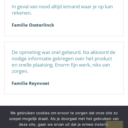
In geval van nood altijd iemand waar je op kan
rekenen.
Familie Oosterlinck
De opmeting was snel gebeurd. Na akkoord de
nodige informatie gekregen over het product
en snelle plaatsing. Enorm fijn werk, niks van
zorgen.
Familie Reynvoet
We gebruiken cookies om ervoor te zorgen dat onze site zo
soepel mogelijk draait. Als je doorgaat met het gebruiken van
© 2026 Alplast-Pro+
deze site, gaan we ervan uit dat je ermee instemt.
BE0738252944