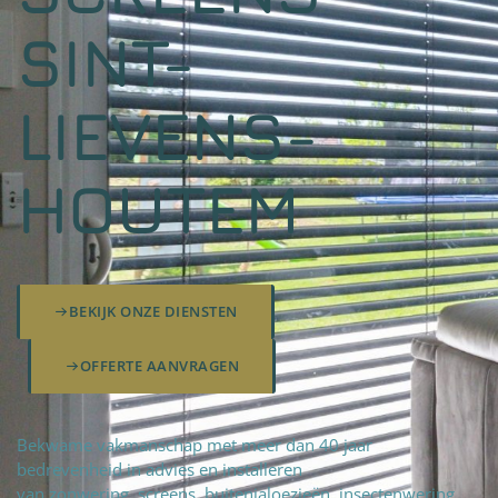
SINT-
LIEVENS-
HOUTEM
BEKIJK ONZE DIENSTEN
OFFERTE AANVRAGEN
Bekwame vakmanschap met meer dan 40 jaar
bedrevenheid in advies en installeren
van zonwering, screens, buitenjaloezieën, insectenwering,