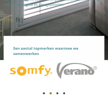
rolluiken, pergola en garagepoorten.
Pro
fteam
|
Een aantal topmerken waarmee we
samenwerken