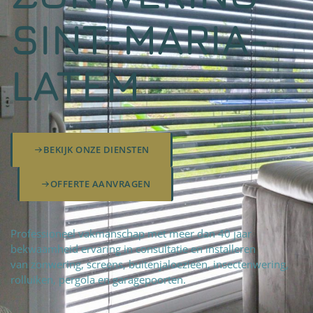
SINT-MARIA-
LATEM
BEKIJK ONZE DIENSTEN
OFFERTE AANVRAGEN
Professioneel vakmanschap met meer dan 40 jaar
bekwaamheid ervaring in consultatie en installeren
van zonwering, screens, buitenjaloezieën, insectenwering,
rolluiken, pergola en garagepoorten.