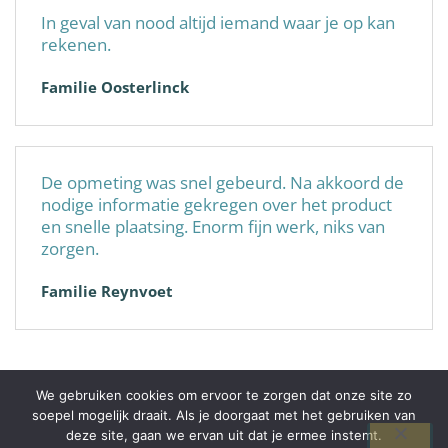
In geval van nood altijd iemand waar je op kan
rekenen.
Familie Oosterlinck
De opmeting was snel gebeurd. Na akkoord de
nodige informatie gekregen over het product
en snelle plaatsing. Enorm fijn werk, niks van
zorgen.
Familie Reynvoet
We gebruiken cookies om ervoor te zorgen dat onze site zo
soepel mogelijk draait. Als je doorgaat met het gebruiken van
© 2026 Alplast-Pro+
deze site, gaan we ervan uit dat je ermee instemt.
BE0738252944