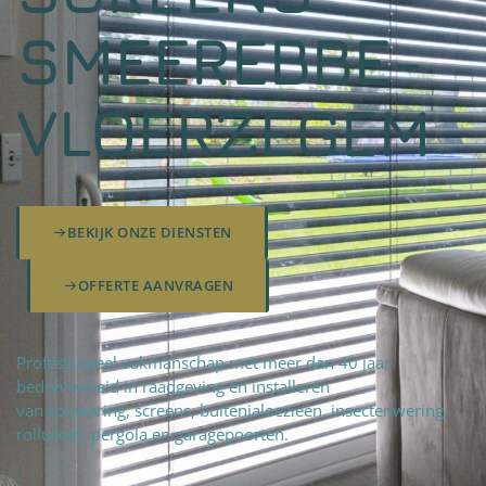
SMEEREBBE-
VLOERZEGEM
BEKIJK ONZE DIENSTEN
OFFERTE AANVRAGEN
Professioneel vakmanschap met meer dan 40 jaar
bedrevenheid in raadgeving en installeren
van zonwering, screens, buitenjaloezieën, insectenwering,
rolluiken, pergola en garagepoorten.