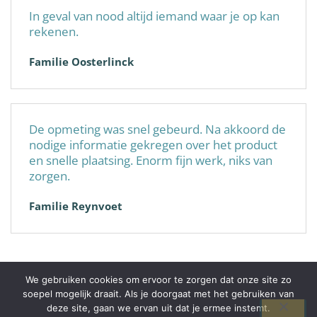
In geval van nood altijd iemand waar je op kan
rekenen.
Familie Oosterlinck
De opmeting was snel gebeurd. Na akkoord de
nodige informatie gekregen over het product
en snelle plaatsing. Enorm fijn werk, niks van
zorgen.
Familie Reynvoet
We gebruiken cookies om ervoor te zorgen dat onze site zo
soepel mogelijk draait. Als je doorgaat met het gebruiken van
© 2026 Alplast-Pro+
deze site, gaan we ervan uit dat je ermee instemt.
BE0738252944