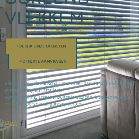
VLEKKEM
BEKIJK ONZE DIENSTEN
OFFERTE AANVRAGEN
Vakkundige vakmanschap met meer dan 40 jaar vaardigheid
in raadgeving en installeren
van zonwering, screens, buitenjaloezieën, insectenwering,
rolluiken, pergola en garagepoorten.
Pro
fteam
|