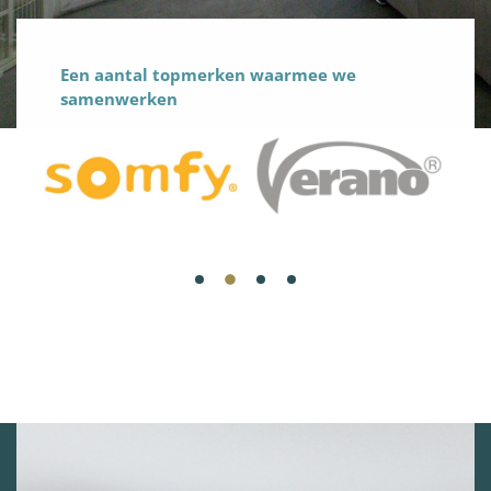
Een aantal topmerken waarmee we
samenwerken