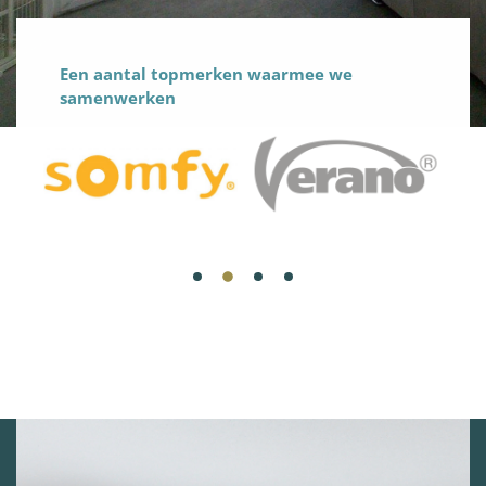
Een aantal topmerken waarmee we
samenwerken