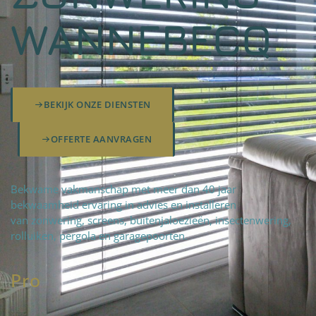
WANNEBECQ
BEKIJK ONZE DIENSTEN
OFFERTE AANVRAGEN
Bekwame vakmanschap met meer dan 40 jaar
bekwaamheid ervaring in advies en installeren
van zonwering, screens, buitenjaloezieën, insectenwering,
rolluiken, pergola en garagepoorten.
Pro
fteam
|