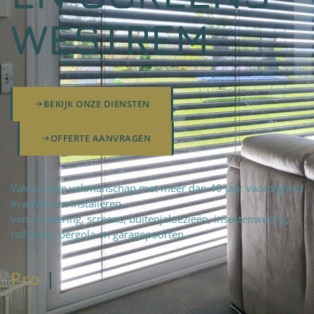
WESTREM
BEKIJK ONZE DIENSTEN
OFFERTE AANVRAGEN
Vakkundige vakmanschap met meer dan 40 jaar vaardigheid
in advies en installeren
van zonwering, screens, buitenjaloezieën, insectenwering,
rolluiken, pergola en garagepoorten.
Pro
fteam
|