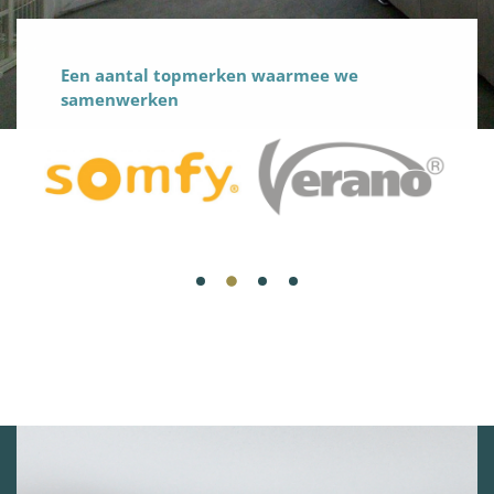
Een aantal topmerken waarmee we
samenwerken