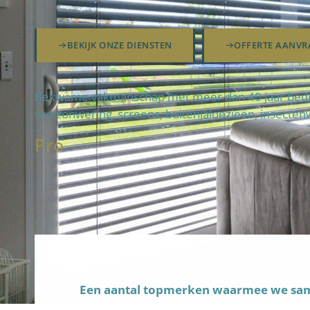
BEKIJK ONZE DIENSTEN
OFFERTE AANVR
Bekwame vakmanschap met meer dan 40 jaar bedrev
van zonwering, screens, buitenjaloezieën, insecten
Pro
fteam
Een aantal topmerken waarmee we s