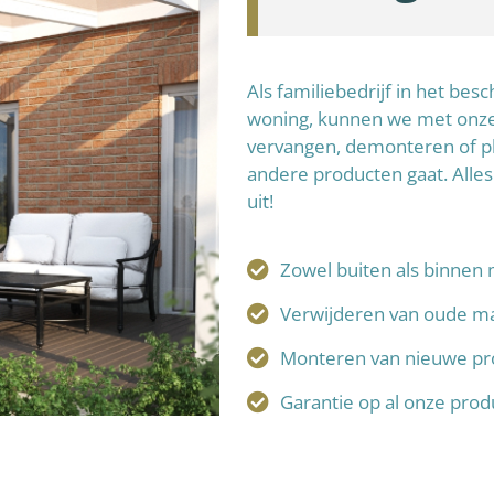
Als familiebedrijf in het be
woning, kunnen we met onze 
vervangen, demonteren of p
andere producten gaat. Alles
uit!
Zowel buiten als binnen 
Verwijderen van oude ma
Monteren van nieuwe pr
Garantie op al onze pro