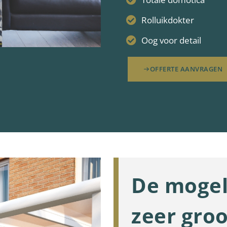
Rolluikdokter
Oog voor detail
OFFERTE AANVRAGEN
De mogel
zeer groo