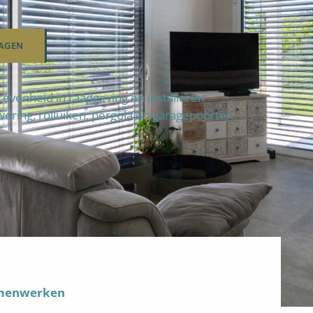
AGEN
enheid in raadgeving en installeren
wering, rolluiken, pergola en garagepoorten.
amenwerken