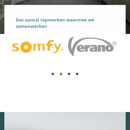
Een aantal topmerken waarmee we
samenwerken