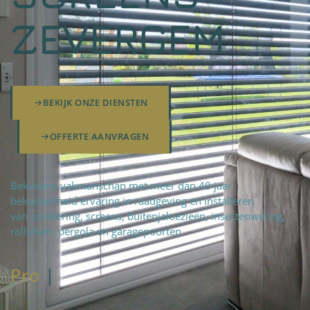
ZEVERGEM
BEKIJK ONZE DIENSTEN
OFFERTE AANVRAGEN
Bekwame vakmanschap met meer dan 40 jaar
bekwaamheid ervaring in raadgeving en installeren
van zonwering, screens, buitenjaloezieën, insectenwering,
rolluiken, pergola en garagepoorten.
Pro
fteam
|