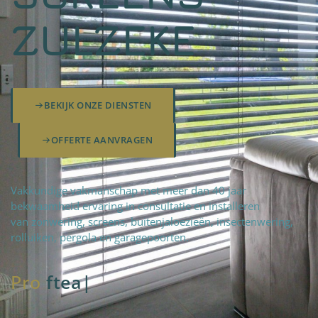
ZULZEKE
BEKIJK ONZE DIENSTEN
OFFERTE AANVRAGEN
Vakkundige vakmanschap met meer dan 40 jaar
bekwaamheid ervaring in consultatie en installeren
van zonwering, screens, buitenjaloezieën, insectenwering,
rolluiken, pergola en garagepoorten.
Pro
fteam
|