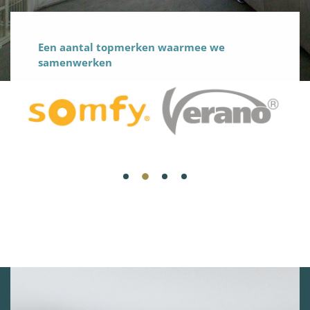
Een aantal topmerken waarmee we
samenwerken